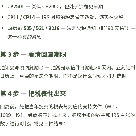
CP2501
— 类似 CP2000，但处于流程更早期
CP11 / CP14
— IRS 对您的税表做了改动，您现在欠税
Letter 525 / 531 / 3219
— 法定欠税通知（即"90 天信"）—
这一种
真的
紧急
第 3 步 — 看清回复期限
通知会写明回复期限 — 通常是从信件日期起
30 天
内。立刻记到
日历上。重要的是这个期限，而不是您什么时候才打开信封。
第 4 步 — 把税表翻出来
回复前，先把当年提交的税表与对应的支持文件（W-2、
1099、K-1、券商报表）找出来。把您申报的数字和 IRS 主张的
数字进行对比。常见三种结果：