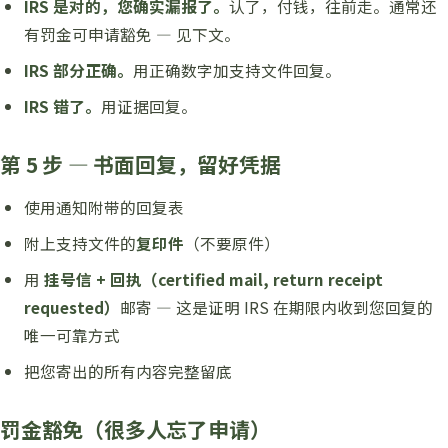
IRS 是对的，您确实漏报了。
认了，付钱，往前走。通常还
有罚金可申请豁免 — 见下文。
IRS 部分正确。
用正确数字加支持文件回复。
IRS 错了。
用证据回复。
第 5 步 — 书面回复，留好凭据
使用通知附带的回复表
附上支持文件的
复印件
（不要原件）
用
挂号信 + 回执（certified mail, return receipt
requested）
邮寄 — 这是证明 IRS 在期限内收到您回复的
唯一可靠方式
把您寄出的所有内容完整留底
罚金豁免（很多人忘了申请）