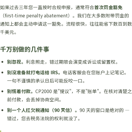
如果过去三年您一直按时合规申报，通常符合
首次罚金豁免
（first-time penalty abatement）。我们在大多数附带罚金的
通知上都会主动申请这一豁免。流程很快，往往能省下数百到数
千美元。
千万别做的几件事
别忽视。
利息照走，错过期限会演变成诉讼或留置权。
别没准备就打电话给 IRS。
电话客服会在您账户上记笔记。
一句不谨慎的承认日后可能反咬一口。
别慌着付款。
CP2000 是"提议"，不是"账单"。在核对清楚之
前付款，会丢掉协商空间。
别一个人扛欠税通知（90 天信）。
90 天的窗口是绝对的 —
错过，您去税务法院的权利就没了。